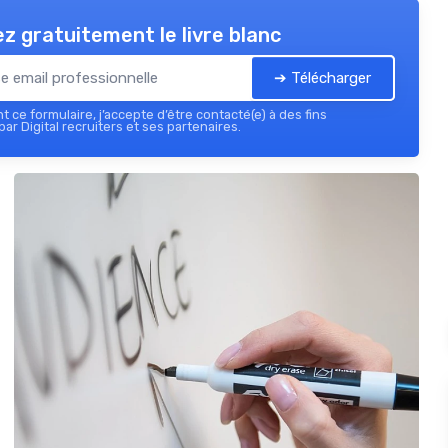
z gratuitement le livre blanc
➔ Télécharger
 ce formulaire, j’accepte d’être contacté(e) à des fins
ar Digital recruiters et ses partenaires.