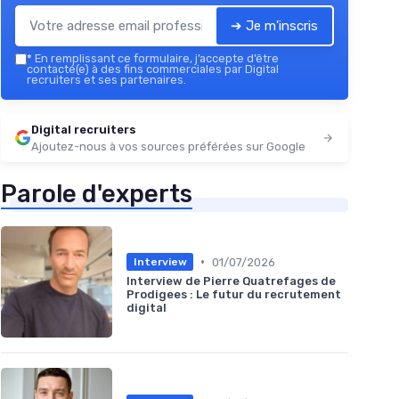
➔ Je m'inscris
*
En remplissant ce formulaire, j’accepte d’être
contacté(e) à des fins commerciales par Digital
recruiters et ses partenaires.
Digital recruiters
Ajoutez-nous à vos sources préférées sur Google
Parole d'experts
•
01/07/2026
Interview
Interview de Pierre Quatrefages de
Prodigees : Le futur du recrutement
digital