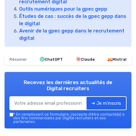
recrutement digital
Outils numériques pour la gpec gepp
Études de cas : succès de la gpec gepp dans
le digital
Avenir de la gpec gepp dans le recrutement
digital
Résumer
ChatGPT
Claude
Mistral
Recevez les dernières actualités de
Digital recruiters
➔ Je m'inscris
*
En remplissant ce formulaire, j’accepte d’être contacté(e) à
des fins commerciales par Digital recruiters et ses
partenaires.