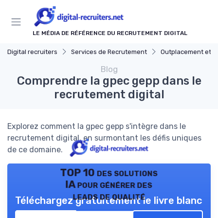
Panneau de gestion des cookies
LE MÉDIA DE RÉFÉRENCE DU RECRUTEMENT DIGITAL
Digital recruiters
Services de Recrutement
Outplacement et Con
Blog
Comprendre la gpec gepp dans le
recrutement digital
Explorez comment la gpec gepp s'intègre dans le
recrutement digital, en surmontant les défis uniques
de ce domaine.
TOP 10 des solutions
IA pour générer des
leads de qualité
Téléchargez gratuitement le livre blanc