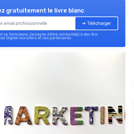
z gratuitement le livre blanc
➔ Télécharger
 ce formulaire, j’accepte d’être contacté(e) à des fins
ar Digital recruiters et ses partenaires.