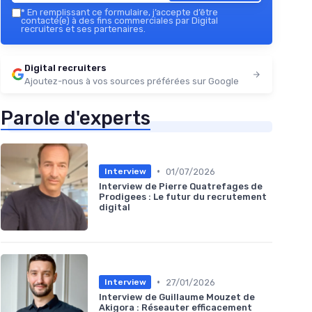
*
En remplissant ce formulaire, j’accepte d’être
contacté(e) à des fins commerciales par Digital
recruiters et ses partenaires.
Digital recruiters
Ajoutez-nous à vos sources préférées sur Google
Parole d'experts
•
01/07/2026
Interview
Interview de Pierre Quatrefages de
Prodigees : Le futur du recrutement
digital
•
27/01/2026
Interview
Interview de Guillaume Mouzet de
Akigora : Réseauter efficacement