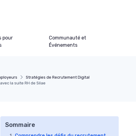
s pour
Communauté et
s
Événements
mployeurs
Stratégies de Recrutement Digital
vec la suite RH de Silae
Sommaire
Comprendre les défis du recrutement