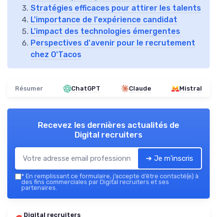
Stratégies efficaces pour attirer les talents
L'importance de l'expérience candidat
L'impact des technologies émergentes
Perspectives d'avenir pour le recrutement
chez O'Tacos
Résumer
ChatGPT
Claude
Mistral
Recevez les dernières actualités de
Digital recruiters
➔ Je m'inscris
*
En remplissant ce formulaire, j’accepte d’être contacté(e) à
des fins commerciales par Digital recruiters et ses
partenaires.
Digital recruiters