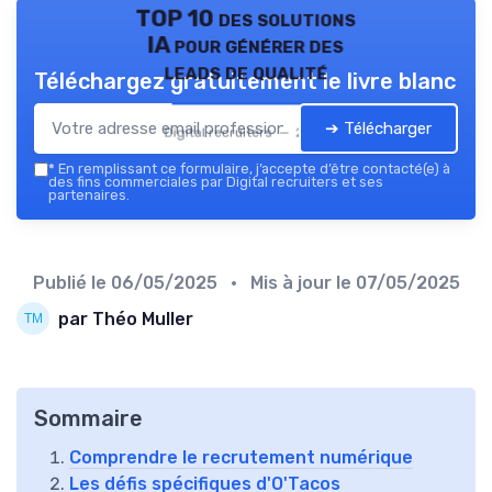
TOP 10 des solutions
IA pour générer des
leads de qualité
Téléchargez gratuitement le livre blanc
➔ Télécharger
Digital recruiters — 2026
*
En remplissant ce formulaire, j’accepte d’être contacté(e) à
des fins commerciales par Digital recruiters et ses
partenaires.
Publié le
06/05/2025
• Mis à jour le
07/05/2025
par Théo Muller
Sommaire
Comprendre le recrutement numérique
Les défis spécifiques d'O'Tacos