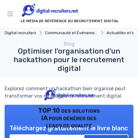
Panneau de gestion des cookies
LE MÉDIA DE RÉFÉRENCE DU RECRUTEMENT DIGITAL
Digital recruiters
Communauté et Événements
Actualités et Innovations
Blog
Optimiser l'organisation d'un
hackathon pour le recrutement
digital
Explorez comment un hackathon bien organisé peut
transformer vos stratégies de recrutement digital.
TOP 10 des solutions
IA pour générer des
leads de qualité
Téléchargez gratuitement le livre blanc