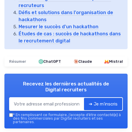
recruteurs
Défis et solutions dans l'organisation de
hackathons
Mesurer le succès d'un hackathon
Études de cas : succès de hackathons dans
le recrutement digital
Résumer
ChatGPT
Claude
Mistral
Recevez les dernières actualités de
Digital recruiters
➔ Je m'inscris
*
En remplissant ce formulaire, j’accepte d’être contacté(e) à
des fins commerciales par Digital recruiters et ses
partenaires.