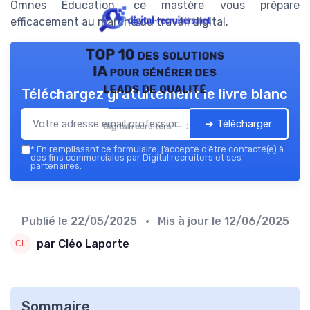
Omnes Education, ce mastère vous prépare
efficacement au marché du travail digital.
TOP 10 des solutions
IA pour générer des
leads de qualité
Téléchargez gratuitement le livre blanc
➔ Télécharger
Digital recruiters — 2026
*
En remplissant ce formulaire, j’accepte d’être contacté(e) à
des fins commerciales par Digital recruiters et ses
partenaires.
Publié le
22/05/2025
• Mis à jour le
12/06/2025
par Cléo Laporte
Sommaire