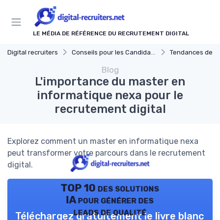
Panneau de gestion des cookies
LE MÉDIA DE RÉFÉRENCE DU RECRUTEMENT DIGITAL
Digital recruiters
Conseils pour les Candidats
Tendances de l'Emploi da
Blog
L'importance du master en
informatique nexa pour le
recrutement digital
Explorez comment un master en informatique nexa
peut transformer votre parcours dans le recrutement
digital.
TOP 10 des solutions
IA pour générer des
leads de qualité
Téléchargez gratuitement le livre blanc