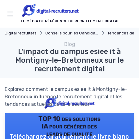
Panneau de gestion des cookies
LE MÉDIA DE RÉFÉRENCE DU RECRUTEMENT DIGITAL
Digital recruiters
Conseils pour les Candidats
Tendances de l'Emploi da
Blog
L'impact du campus esiee it à
Montigny-le-Bretonneux sur le
recrutement digital
Explorez comment le campus esiee it à Montigny-le-
Bretonneux influence le recrutement digital et les
tendances actuelles dans le secteur.
TOP 10 des solutions
IA pour générer des
leads de qualité
Téléchargez gratuitement le livre blanc