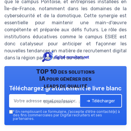
que le campus Pontoise, et entreprises installées en
Île-de-France, notamment dans les domaines de la
cybersécurité et de la domotique. Cette synergie est
essentielle pour maintenir une main-d'œuvre
compétente et préparée aux défis futurs. Le rôle des
institutions éducatives comme le campus ESIEE est
donc catalyseur pour anticiper et façonner les
nouvelles tendances en matière de recrutement digital
dans la région parisienne et au-delà.
TOP 10 des solutions
IA pour générer des
leads de qualité
Téléchargez gratuitement le livre blanc
➔ Télécharger
Digital recruiters — 2026
*
En remplissant ce formulaire, j’accepte d’être contacté(e) à
des fins commerciales par Digital recruiters et ses
partenaires.