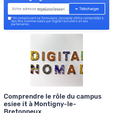
➔ Télécharger
Digital recruiters — 2026
*
En remplissant ce formulaire, j’accepte d’être contacté(e) à
des fins commerciales par Digital recruiters et ses
partenaires.
Comprendre le rôle du campus
esiee it à Montigny-le-
Bretonneux