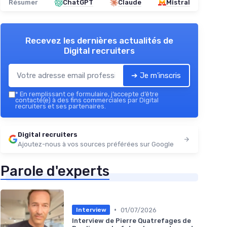
Résumer
ChatGPT
Claude
Mistral
Recevez les dernières actualités de
Digital recruiters
➔ Je m'inscris
*
En remplissant ce formulaire, j’accepte d’être
contacté(e) à des fins commerciales par Digital
recruiters et ses partenaires.
Digital recruiters
Ajoutez-nous à vos sources préférées sur Google
Parole d'experts
•
01/07/2026
Interview
Interview de Pierre Quatrefages de